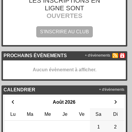
LES INSCRIPTIONS EN
LIGNE SONT
OUVERTES
S'INSCRIRE AU CLUB
PROCHAINS ÉVÉNEMENTS
+ d'évènements
Aucun évènement à afficher.
CALENDRIER
+ d'évènements
Août 2026
Lu
Ma
Me
Je
Ve
Sa
Di
1
2