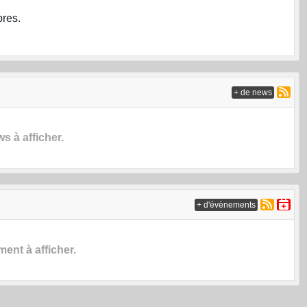
res.
+ de news
 à afficher.
+ d'évènements
nt à afficher.