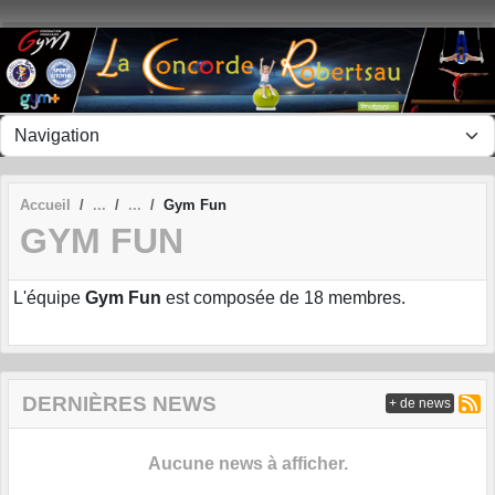
Panneau de gestion des cookies
Accueil
Gym Fun
GYM FUN
L'équipe
Gym Fun
est composée de 18 membres.
DERNIÈRES NEWS
+ de news
Aucune news à afficher.